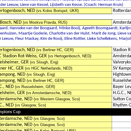
 der Leeuw, Lieve van Kessel, Lijsbeth van Kesse. (Coach: Herman Kruis)
ertogenbosch, NED
(vs Kolos Borispol, UKR)
Rotterda
Bosch, NED
(vs Moskva Pravda, RUS)
Amsterd
gaard, Hanneke van der Boogaard, Minke Booij, Ageeth Boomgaardt, Karlij
nhuizen, Maartje Goderie, Charlotte van der Hulst, Marit de Jong, Lieve va
r Leeuw, Fleur Mackay, Kim de Rooij, Eline Rottier, Lieke Schellekens, Marjoli
ertogenbosch, NED
(vs Berliner HC, GER)
Stadion R
 Stadion Rot-Weiss, GER
(vs Hertogenbosch, NED)
Amsterd
elsheimer, GER
(vs Slough, Eng)
Valvoryks
iner HC, GER
(vs HGC Netherlands, NED)
SV Kamp
Kampong, NED
(vs Slough, Eng)
Hightown
Kampong, NED
(vs Berliner HC, GER)
Russelsh
C., NED
(vs Russelsheim, GER)
Bayer Le
elsheim, GER
(vs Amsterdamsche, NED)
H.G.C., 
terdamsche, NED
(vs Western Glasgow, Sco)
Sutton Co
C., NED
(vs Glasgow, Sco)
Rhythm G
mpions Cup
terdamsche, NED
(vs Glasgow, Sco)
terdamsche, NED
(vs Glasgow, Sco)
(vs Kolos Borispol, URS)