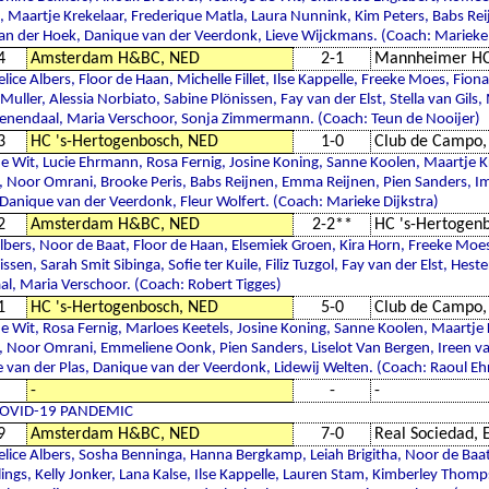
 Maartje Krekelaar, Frederique Matla, Laura Nunnink, Kim Peters, Babs Re
an der Hoek, Danique van der Veerdonk, Lieve Wijckmans. (Coach: Marieke 
4
Amsterdam H&BC, NED
2-1
Mannheimer HC
lice Albers, Floor de Haan, Michelle Fillet, Ilse Kappelle, Freeke Moes, Fio
uller, Alessia Norbiato, Sabine Plönissen, Fay van der Elst, Stella van Gils
enendaal, Maria Verschoor, Sonja Zimmermann. (Coach: Teun de Nooijer)
3
HC 's-Hertogenbosch, NED
1-0
Club de Campo,
de Wit, Lucie Ehrmann, Rosa Fernig, Josine Koning, Sanne Koolen, Maartje K
, Noor Omrani, Brooke Peris, Babs Reijnen, Emma Reijnen, Pien Sanders, 
 Danique van der Veerdonk, Fleur Wolfert. (Coach: Marieke Dijkstra)
2
Amsterdam H&BC, NED
2-2**
HC 's-Hertogen
Albers, Noor de Baat, Floor de Haan, Elsemiek Groen, Kira Horn, Freeke Moes
ssen, Sarah Smit Sibinga, Sofie ter Kuile, Filiz Tuzgol, Fay van der Elst, Hest
l, Maria Verschoor. (Coach: Robert Tigges)
1
HC 's-Hertogenbosch, NED
5-0
Club de Campo,
de Wit, Rosa Fernig, Marloes Keetels, Josine Koning, Sanne Koolen, Maartje 
, Noor Omrani, Emmeliene Oonk, Pien Sanders, Liselot Van Bergen, Ireen 
 van der Plas, Danique van der Veerdonk, Lidewij Welten. (Coach: Raoul Eh
-
-
-
COVID-19 PANDEMIC
9
Amsterdam H&BC, NED
7-0
Real Sociedad, 
elice Albers, Sosha Benninga, Hanna Bergkamp, Leiah Brigitha, Noor de Baa
ings, Kelly Jonker, Lana Kalse, Ilse Kappelle, Lauren Stam, Kimberley Thom