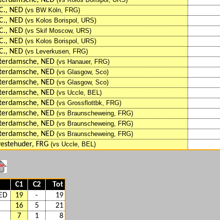
terdamsche, NED
C., NED
(vs BW Köln, FRG)
C., NED
(vs Kolos Borispol, URS)
C., NED
(vs Skif Moscow, URS)
C., NED
(vs Kolos Borispol, URS)
C., NED
(vs Leverkusen, FRG)
terdamsche, NED
(vs Hanauer, FRG)
terdamsche, NED
(vs Glasgow, Sco)
terdamsche, NED
(vs Glasgow, Sco)
terdamsche, NED
(vs Uccle, BEL)
terdamsche, NED
(vs Grossflottbk, FRG)
terdamsche, NED
(vs Braunscheweing, FRG)
terdamsche, NED
(vs Braunscheweing, FRG)
terdamsche, NED
(vs Braunscheweing, FRG)
estehuder, FRG
(vs Uccle, BEL)
C1
C2
Tot
NED
19
-
19
16
5
21
7
1
8