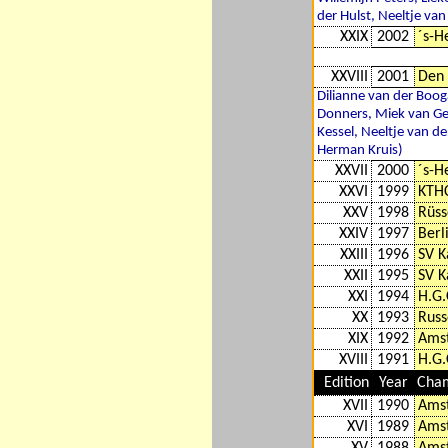
der Hulst, Neeltje van
XXIX
2002
´s-H
XXVIII
2001
Den 
Dilianne van der Boo
Donners, Miek van Gee
Kessel, Neeltje van de
Herman Kruis)
XXVII
2000
´s-H
XXVI
1999
KTHC
XXV
1998
Rüss
XXIV
1997
Berl
XXIII
1996
SV 
XXII
1995
SV 
XXI
1994
H.G.
XX
1993
Russ
XIX
1992
Ams
XVIII
1991
H.G.
Edition
Year
Cha
XVII
1990
Ams
XVI
1989
Ams