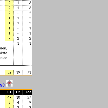
2
1
3
2
1
3
2
-
2
1
1
2
1
1
2
1
-
1
1
-
1
-
2
2
1
1
usen,
ykste
ub de
52
19
71
es)
C1
C2
Tot
47
10
57
5
4
9
-
2
2