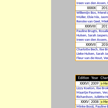
Ireen van den Assen, 
XXXIX
201
Willemijn Bos, Merel 
Müller, Elsie Nix, Ja
Renske van Geel, Miek
XXXVIII
201
Pauline Brugts, Rosal
Hulsen, Sarah Jaspers
Ireen van den Assem, 
XXXVII
201
Charlotte Bech, Ilse 
Lieke Hulsen, Sarah 
Fleur van de Hout, Ve
Edition
Year
Cha
XXXVI
2009
s-He
Lizzy Koeton, Ilse Bro
Maartje Paumen, Vera
Richardson, Juliëtte H
XXXV
2008
s-He
Minke Booij, Pauline 