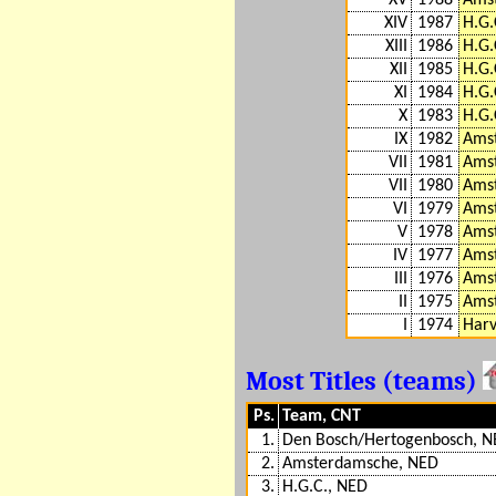
XV
1988
Ams
XIV
1987
H.G.
XIII
1986
H.G.
XII
1985
H.G.
XI
1984
H.G.
X
1983
H.G.
IX
1982
Ams
VII
1981
Ams
VII
1980
Ams
VI
1979
Ams
V
1978
Ams
IV
1977
Ams
III
1976
Ams
II
1975
Ams
I
1974
Harv
Most Titles (teams)
Ps.
Team, CNT
1.
Den Bosch/Hertogenbosch, 
2.
Amsterdamsche, NED
3.
H.G.C., NED