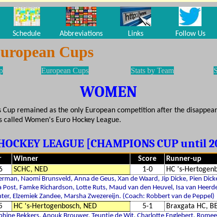
Schedule
Abbreviations
Links
Follow Us
European Cups
p
European Cups
Stats by Team
S
WOMEN
 Cup remained as the only European competition after the disappear
is called Women's Euro Hockey League.
HOCKEY LEAGUE [CHAMPIONS CUP until 2
r
Winner
Score
Runner-up
6
SCHC, NED
1-0
HC 's-Hertogen
erman, Naomi Brunsveld, Anna de Geus, Xan de Waard, Jip Dicke, Pien Dicke
a Post, Famke Richardson, Lotte Ruts, Maud van den Heuvel, Isa van Heerd
ter, Elzemiek Zandee, Marsha Zwezereijn. (Coach: Robbert van de Peppel)
5
HC 's-Hertogenbosch, NED
5-1
Braxgata HC, B
phine Bekkers, Anouk Brouwer, Teuntje de Wit, Charlotte Englebert, Romee