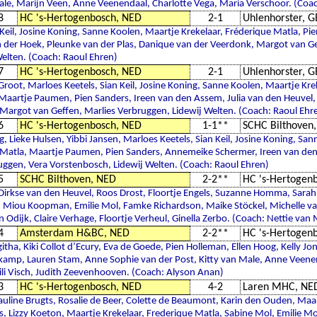
Male, Marijn Veen, Anne Veenendaal, Charlotte Vega, Maria Verschoor. (Coac
8
HC 's-Hertogenbosch, NED
2-1
Uhlenhorster, 
 Keil, Josine Koning, Sanne Koolen, Maartje Krekelaar, Fréderique Matla, Pi
der Hoek, Pleunke van der Plas, Danique van der Veerdonk, Margot van Ge
elten. (Coach: Raoul Ehren)
7
HC 's-Hertogenbosch, NED
2-1
Uhlenhorster, 
Groot, Marloes Keetels, Sian Keil, Josine Koning, Sanne Koolen, Maartje Kre
Maartje Paumen, Pien Sanders, Ireen van den Assem, Julia van den Heuvel
 Margot van Geffen, Marlies Verbruggen, Lidewij Welten. (Coach: Raoul Ehr
6
HC 's-Hertogenbosch, NED
1-1**
SCHC Bilthoven
g, Lieke Hulsen, Yibbi Jansen, Marloes Keetels, Sian Keil, Josine Koning, Sa
e Matla, Maartje Paumen, Pien Sanders, Annemeike Schermer, Ireen van d
uggen, Vera Vorstenbosch, Lidewij Welten. (Coach: Raoul Ehren)
5
SCHC Bilthoven, NED
2-2**
HC 's-Hertogen
 Dirkse van den Heuvel, Roos Drost, Floortje Engels, Suzanne Homma, Sarah
f, Miou Koopman, Emilie Mol, Famke Richardson, Maike Stöckel, Michelle va
n Odijk, Claire Verhage, Floortje Verheul, Ginella Zerbo. (Coach: Nettie van
4
Amsterdam H&BC, NED
2-2**
HC 's-Hertogen
igitha, Kiki Collot d’Ecury, Eva de Goede, Pien Holleman, Ellen Hoog, Kelly J
lkamp, Lauren Stam, Anne Sophie van der Post, Kitty van Male, Anne Veenen
li Visch, Judith Zeevenhooven. (Coach: Alyson Anan)
3
HC 's-Hertogenbosch, NED
4-2
Laren MHC, NE
uline Brugts, Rosalie de Beer, Colette de Beaumont, Karin den Ouden, Maar
s, Lizzy Koeton, Maartje Krekelaar, Frederique Matla, Sabine Mol, Emilie 