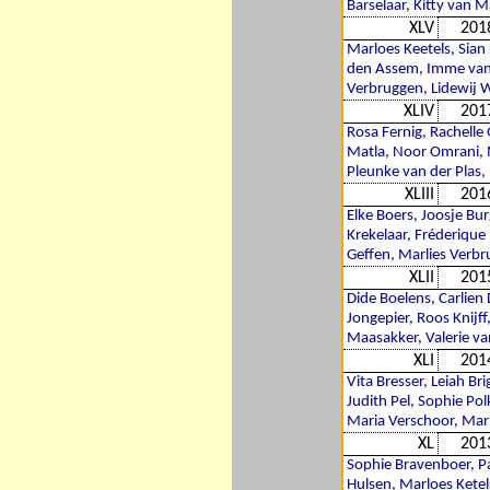
Barselaar, Kitty van 
XLV
201
Marloes Keetels, Sian
den Assem, Imme van 
Verbruggen, Lidewij W
XLIV
201
Rosa Fernig, Rachelle 
Matla, Noor Omrani, 
Pleunke van der Plas,
XLIII
201
Elke Boers, Joosje Bur
Krekelaar, Fréderiqu
Geffen, Marlies Verbr
XLII
201
Dide Boelens, Carlien
Jongepier, Roos Knijf
Maasakker, Valerie va
XLI
201
Vita Bresser, Leiah Br
Judith Pel, Sophie Po
Maria Verschoor, Mari
XL
201
Sophie Bravenboer, Pa
Hulsen, Marloes Ketel