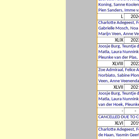
Koning, Sanne Koolen,
Pien Sanders, Imme v
L
202
Charlotte Adegeest, Fe
Gabrielle Mosch, Noa M
Marijn Veen, Anne Ve
XLIX
202
Joosje Burg, Teuntje 
Matla, Laura Nunnink
Pleunke van der Plas,
XLVIII
202
Zoe Admiraal, Felice 
Norbiato, Sabine Ploni
Veen, Anne Veenendaa
XLVII
202
Joosje Burg, Teuntje 
Matla, Laura Nunnink
van der Hoek, Pleunke
-
-
CANCELLED DUE TO 
XLVI
201
Charlotte Adegeest, F
de Haan, Yasmin Geerl