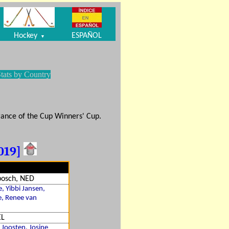
Hockey
ESPAÑOL
▼
tats by Country
ance of the Cup Winners' Cup.
019]
bosch, NED
, Yibbi Jansen,
e, Renee van
EL
 Joosten, Josine