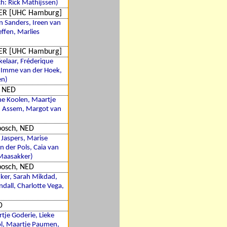
h: Rick Mathijssen)
GER [UHC Hamburg]
en Sanders, Ireen van
ffen, Marlies
GER [UHC Hamburg]
kelaar, Fréderique
, Imme van der Hoek,
en)
, NED
nne Koolen, Maartje
en Assem, Margot van
bosch, NED
 Jaspers, Marise
n der Pols, Caia van
 Maasakker)
bosch, NED
onker, Sarah Mikdad,
dall, Charlotte Vega,
D
tje Goderie, Lieke
Mol, Maartje Paumen,