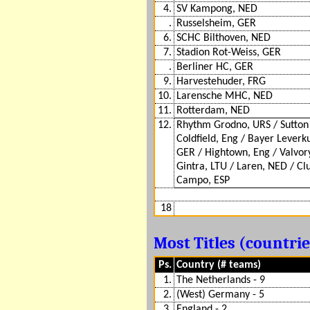
4.
SV Kampong, NED
.
Russelsheim, GER
6.
SCHC Bilthoven, NED
7.
Stadion Rot-Weiss, GER
.
Berliner HC, GER
9.
Harvestehuder, FRG
10.
Larensche MHC, NED
11.
Rotterdam, NED
12.
Rhythm Grodno, URS / Sutton
Coldfield, Eng / Bayer Leverk
GER / Hightown, Eng / Valvor
Gintra, LTU / Laren, NED / Cl
Campo, ESP
18
Most Titles (countri
Ps.
Country (# teams)
1.
The Netherlands - 9
2.
(West) Germany - 5
3.
England - 2