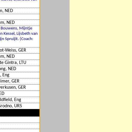
m, NED
am, NED
n Bouwens, Mijntje
n Kessel, Lijsbeth van
jn Spruijit. (Coach:
ot-Weiss, GER
am, NED
te Gintra, LTU
ong, NED
, Eng
eimer, GER
verkusen, GER
NED
ldfield, Eng
rodno, URS