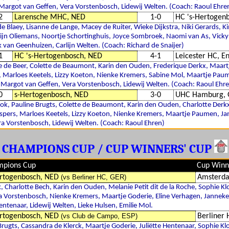
Margot van Geffen, Vera Vorstenbosch, Lidewij Welten. (Coach: Raoul Ehre
2
Larensche MHC, NED
1-0
HC 's-Hertogen
de Blaey, Lisanne de Lange, Macey de Ruiter, Wieke Dijkstra, Niki Gerards, K
smijn Oliemans, Noortje Schortinghuis, Joyce Sombroek, Naomi van As, Vick
 van Geenhuizen, Carlijn Welten. (Coach: Richard de Snaijer)
1
HC 's-Hertogenbosch, NED
4-1
Leicester HC, E
ie de Beer, Colette de Beaumont, Karin den Ouden, Frederique Derkx, Maartj
, Marloes Keetels, Lizzy Koeton, Nienke Kremers, Sabine Mol, Maartje Paum
Margot van Geffen, Vera Vorstenbosch, Lidewij Welten. (Coach: Raoul Ehr
0
s-Hertogenbosch, NED
3-0
UHC Hamburg, 
Brok, Pauline Brugts, Colette de Beaumont, Karin den Ouden, Charlotte Derk
Jaspers, Marloes Keetels, Lizzy Koeton, Nienke Kremers, Maartje Paumen, 
ra Vorstenbosch, Lidewij Welten. (Coach: Raoul Ehren)
CHAMPIONS CUP / CUP WINNERS' CUP
mpions Cup
Cup Winn
rtogenbosch, NED
(vs Berliner HC, GER)
Amsterd
k, Charlotte Bech, Karin den Ouden, Melanie Petit dit de la Roche, Sophie Kl
 Vorstenbosch, Nienke Kremers, Maartje Goderie, Eline Verhagen, Jannek
entenaar, Lidewij Welten, Lieke Hulsen, Emilie Mol.
rtogenbosch, NED
(vs Club de Campo, ESP)
Berliner
Brugts, Cassandra de Klerck, Maartje Goderie, Juliëtte Hentenaar, Sophie Klo