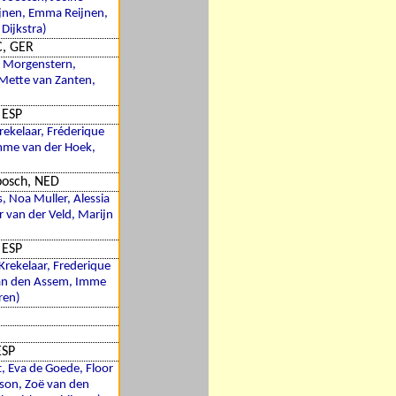
ijnen, Emma Reijnen,
Dijkstra)
, GER
na Morgenstern,
, Mette van Zanten,
 ESP
rekelaar, Fréderique
Imme van der Hoek,
bosch, NED
, Noa Muller, Alessia
er van der Veld, Marijn
 ESP
Krekelaar, Frederique
van den Assem, Imme
ren)
ESP
t, Eva de Goede, Floor
pson, Zoë van den