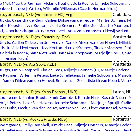
e Mol, Maartje Paumen, Melanie Petit dit de la Roche, Janneke Schopman, 
nbosch, Lidewij Welten, Willemijn Willemse. (Coach: Herman Kruis)
rtogenbosch, NED
(vs Leicester HC, Eng)
Club de 
Brugts, Casandra de Klerk, Carlien Dirkse van de Heuvel, Mijntje Donners, M
ophie Klooster, Lizzy Koeton, Nienke Kremers, Emilie Mol, Maartje Paumen, M
ad, Janneke Schopman, Lynn van Beek, Vera Vorstenbosch, Lidewij Welten.
rtogenbosch, NED
(vs Canterbury, Eng)
Amsterd
Brugts, Carlien Dirkse van den Heuvel, Daniek Dirkse van den Heuvel, Mijnt
s, Juliëtte Hentenaar, Lizzy Koeton, Nienke Kremers, Tineke Maassen, Emi
 dit de la Roche, Sanne Pouwels, Janneke Schopman, Marjolijn Spruijt, Ve
h: Herman Kruis)
Bosch, NED
(vs Ata Sport, AZE)
Amsterd
Brugts, Emily Campbell, Kim de Haas, Mijntje Donners (C), Maartje Goderie
 Paumen, Willemijn Peters, Lieke Schellekens, Janneke Schopman, Marjolein
, Daniek Dirkse van den Heuvel, Renske van Geel, Lijsbeth van Kessel, Vera
rtogenbosch, NED
(vs Kolos Borispol, UKR)
Laren, N
oomgaardt, Pauline Brugts, Emily Campbell, Kim de Haas, Rosa de Visser, 
emijn Peters, Lieke Schellekens, Janneke Schopman, Marjolijn Spruijt, Carli
 der Hulst, Neeltje van der Leeuw, Renske van Geel, Lieve van Kessel, Vera 
Bosch, NED
(vs Moskva Pravda, RUS)
Rotterda
Boomgaardt, Emily Campbell, Kim de Haas, Mijntje Donners, Maartje Goderi
ke Schellekens, Janneke Schopman, Marjolijn Spruijt, Carlien Dirkse van den