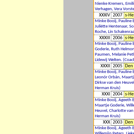
Nienke Kremers, Emili
Verhagen, Vera Vorste
XXXIV
2007
s-He
Minke Booij, Pauline 
Juliëtte Hentenaar, S
Roche, Lin Schakenra
XXXIII
2006
s-He
Minke Booij, Pauline 
Goderie, Ruth Helmond
Paumen, Melanie Petit
Lidewij Welten. (Coac
XXXII
2005
Den 
Minke Booij, Pauline 
Leonór Orbán, Maartje
Dirkse van den Heuvel
Herman Kruis)
XXXI
2004
s-He
Minke Booij, Ageeth B
Maartje Goderie, Will
Heuvel, Charlotte van
Herman Kruis)
XXX
2003
Den 
Minke Booij, Ageeth 
Willemijn Peters, Lie