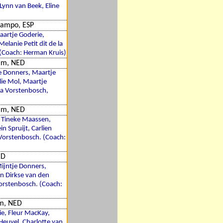
Lynn van Beek, Eline
Campo, ESP
aartje Goderie,
elanie Petit dit de la
 (Coach: Herman Kruis)
am, NED
je Donners, Maartje
lie Mol, Maartje
ra Vorstenbosch,
am, NED
, Tineke Maassen,
 Spruijt, Carlien
 Vorstenbosch. (Coach:
ED
Mijntje Donners,
en Dirkse van den
Vorstenbosch. (Coach:
m, NED
e, Fleur MacKay,
 Heuvel, Charlotte van