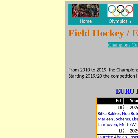
Home
Olympics
▼
Field Hockey / 
Champions Cu
From 2010 to 2019, the Champions
Starting 2019/20 the competition 
EURO 
Ed.
Yea
LII
202
Rifka Bakker, Noa Bot
Marleen Jochems, Lis
Laarhoven, Mette Win
LI
202
Laurette Abelen, Jose