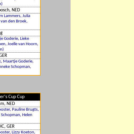
n)
bosch, NED
im Lammers, Julia
y van den Broek,
ng
e Goderie, Lieke
en, Joelle van Hoorn,
en)
GER
x, Maartje Goderie,
Janneke Schopman,
er's Cup Cup
am, NED
ooster, Pauline Brugts,
e Schopman, Helen
 HC, GER
oster, Lizzy Koeton,