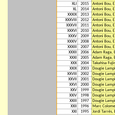
XLI
2015
Antoni Bou, 
XL
2014
Antoni Bou, 
XXXIX
2013
Antoni Bou, 
XXXVIII
2012
Antoni Bou, 
XXXVII
2011
Antoni Bou, 
XXXVI
2010
Antoni Bou, 
XXXV
2009
Antoni Bou, 
XXXIV
2008
Antoni Bou, 
XXXIII
2007
Antoni Bou, 
XXXII
2006
Adam Raga, 
XXXI
2005
Adam Raga, 
XXX
2004
Takahisa Fuji
XXIX
2003
Dougie Lamp
XXVIII
2002
Dougie Lamp
XXVII
2001
Dougie Lamp
XXVI
2000
Dougie Lamp
XXV
1999
Dougie Lamp
XXIV
1998
Dougie Lamp
XXIII
1997
Dougie Lamp
XXII
1996
Marc Colome
XXI
1995
Jordi Tarrés,