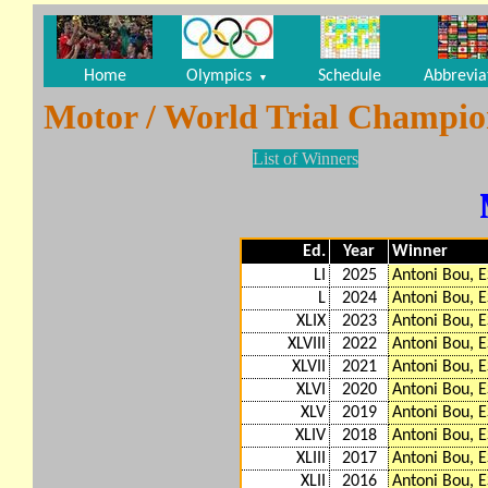
Home
Olympics
Schedule
Abbrevia
▼
Motor / World Trial Champio
List of Winners
Ed.
Year
Winner
LI
2025
Antoni Bou, 
L
2024
Antoni Bou, 
XLIX
2023
Antoni Bou, 
XLVIII
2022
Antoni Bou, 
XLVII
2021
Antoni Bou, 
XLVI
2020
Antoni Bou, 
XLV
2019
Antoni Bou, 
XLIV
2018
Antoni Bou, 
XLIII
2017
Antoni Bou, 
XLII
2016
Antoni Bou, 