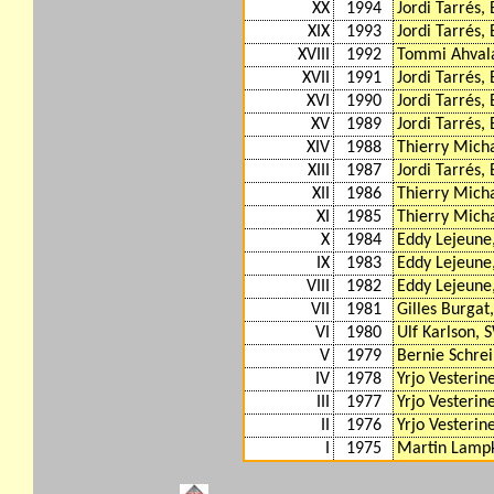
XX
1994
Jordi Tarrés,
XIX
1993
Jordi Tarrés,
XVIII
1992
Tommi Ahvala
XVII
1991
Jordi Tarrés,
XVI
1990
Jordi Tarrés,
XV
1989
Jordi Tarrés,
XIV
1988
Thierry Mich
XIII
1987
Jordi Tarrés,
XII
1986
Thierry Mich
XI
1985
Thierry Mich
X
1984
Eddy Lejeune
IX
1983
Eddy Lejeune
VIII
1982
Eddy Lejeune
VII
1981
Gilles Burgat
VI
1980
Ulf Karlson, 
V
1979
Bernie Schrei
IV
1978
Yrjo Vesterin
III
1977
Yrjo Vesterin
II
1976
Yrjo Vesterin
I
1975
Martin Lamp