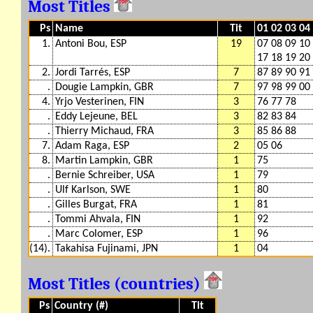
Most Titles
Ps
Name
Tit
01 02 03 04
1.
Antoni Bou, ESP
19
07 08 09 10
17 18 19 20
2.
Jordi Tarrés, ESP
7
87 89 90 91
.
Dougie Lampkin, GBR
7
97 98 99 00
4.
Yrjo Vesterinen, FIN
3
76 77 78
.
Eddy Lejeune, BEL
3
82 83 84
.
Thierry Michaud, FRA
3
85 86 88
7.
Adam Raga, ESP
2
05 06
8.
Martin Lampkin, GBR
1
75
.
Bernie Schreiber, USA
1
79
.
Ulf Karlson, SWE
1
80
.
Gilles Burgat, FRA
1
81
.
Tommi Ahvala, FIN
1
92
.
Marc Colomer, ESP
1
96
(14).
Takahisa Fujinami, JPN
1
04
Most Titles (countries)
Ps
Country (#)
Tit